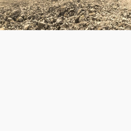
KONTAKT
TELEFON +46771 10 11 00
ioner
E-MAIL info@ps.se
et
heten
yrning
lbarhetsarbete