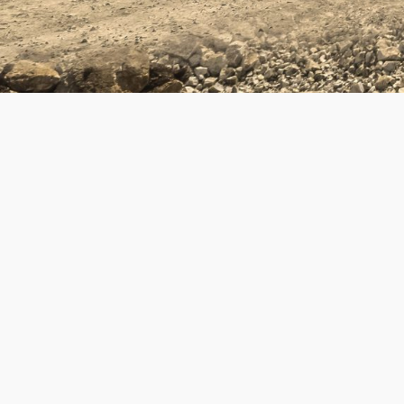
VÅRA SAJTER
LÄNKAR
Till Aukt
Företag
www.psfinans.se
www.samlarbilsauktionen.se
Verksam
www.psauction.se
Bolagsst
Vårt hål
Media
Karriär