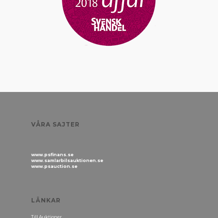
VÅRA SAJTER
www.psfinans.se
www.samlarbilsauktionen.se
www.psauction.se
LÄNKAR
Till Auktioner