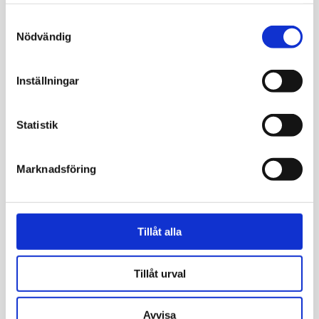
samlat in när du har använt deras tjänster.
Prioritera de arbetsmetoder som åsamkar minst skada på
Samtyckesval
människan och miljön
Nödvändig
Utbilda och informera personalen i miljöfrågor för att
kontinuerligt kunna förbättra och effektivisera
miljöarbetet
Inställningar
Informera människor och företag i vår omgivning om
vårt miljöarbete och på så vis bidra till att information
kring miljöarbete når olika delar av samhälle
Statistik
Respektera och följa kunders miljöpolicy vid arbete på
plats hos dem
Regelbundet följa upp och uppdatera våra miljömål
Marknadsföring
Som medlemmar i CSR Västsverige är vi med i Sveriges
Tillåt alla
största nätverk för sektoröverskridande samhällsansvar.
http://csrvastsverige.se
Tillåt urval
Avvisa