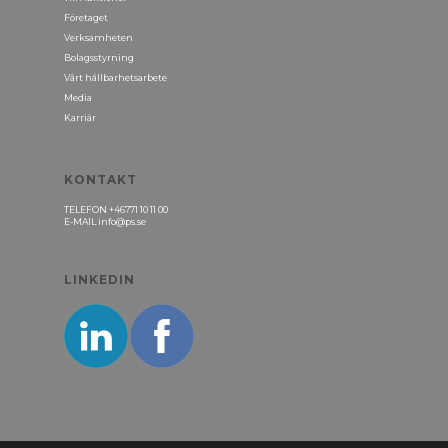
Företaget
Verksamheten
Bolagsstyrning
Vårt hållbarhetsarbete
Media
Karriär
KONTAKT
TELEFON +46771 10 11 00
E-MAIL info@ps.se
LINKEDIN