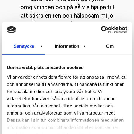
omgivningen och på så vis hjälpa till
att säkra en ren och hälsosam miljö
både idag och i framtiden. PS
Auction gör detta genom att
anpassa verksamheten så att den
Samtycke
Information
Om
har minsta möjliga miljöpåverkan
genom att:
Denna webbplats använder cookies
Vi använder enhetsidentifierare för att anpassa innehållet
Följa gällande miljölagstiftning
och annonserna till användarna, tillhandahålla funktioner
för sociala medier och analysera vår trafik. Vi
Utnyttja befintliga resurser på ett effektivt och sparsamt
vidarebefordrar även sådana identifierare och annan
sätt
information från din enhet till de sociala medier och
Sortera och, i den mån det är möjligt, återanvända
annons- och analysföretag som vi samarbetar med.
material
Dessa kan i sin tur kombinera informationen med annan
I så stor utsträckning som möjligt använda miljömärkta
information som du har tillhandahållit eller som de har
och återvinningsbara produkter och material