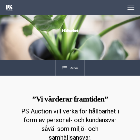
Skip
Men
to
main
content
Hållbarhet
Menu
”Vi värderar framtiden”
PS Auction vill verka för hållbarhet i
form av personal- och kundansvar
såväl som miljö- och
samhällsansvar.