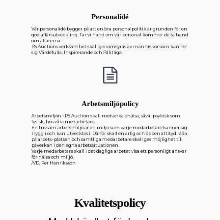
Personalidé
Vår personalidé bygger på att en bra personalpolitik är grunden för en
god affärsutveckling. Tar vi hand om vår personal kommer de ta hand
om affärerna.
PS Auctions verksamhet skall genomsyras av människor som känner
sig Värdefulla, Inspirerande och Pålitliga.
Arbetsmiljöpolicy
Arbetsmiljön i PS Auction skall motverka ohälsa, såväl psykisk som
fysisk, hos våra medarbetare.
En trivsam arbetsmiljö är en miljö som varje medarbetare känner sig
trygg i och kan utvecklas i. Därför skall en ärlig och öppen attityd råda
på arbets- platsen och samtliga medarbetare skall ges möjlighet till
påverkan i den egna arbetssituationen.
Varje medarbetare skall i det dagliga arbetet visa ett personligt ansvar
för hälsa och miljö.
/VD, Per Henriksson
Kvalitetspolicy